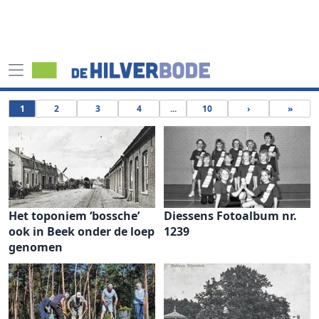
1
2
3
4
...
10
›
»
Het toponiem ‘bossche’
Diessens Fotoalbum nr.
ook in Beek onder de loep
1239
genomen