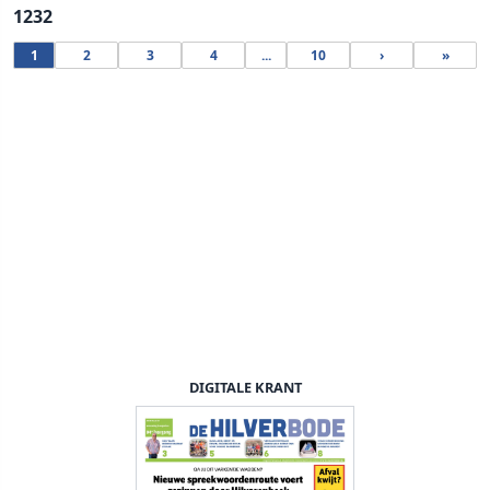
1232
1
2
3
4
...
10
›
»
DIGITALE KRANT