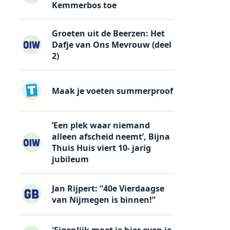
Kemmerbos toe
Groeten uit de Beerzen: Het
Dafje van Ons Mevrouw (deel
2)
Maak je voeten summerproof
’Een plek waar niemand
alleen afscheid neemt’, Bijna
Thuis Huis viert 10- jarig
jubileum
Jan Rijpert: “40e Vierdaagse
van Nijmegen is binnen!”
'Eigenlijk moet je hier even je