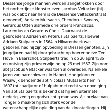
Diessense jonge mannen werden aangetrokken door
het norbertijnse kloosterleven: Jacobus Veltacker (hij
was ook abt; naar hem is de Diessense Veltackerstraat
genoemd), Adriaen Mutsaerts, Theodorus Sweens,
Gerardus Otten alsmede drie broers Franciscus,
Laurentius en Gerardus Cools. Daarnaast de
gebroeders Adriaen en Peterus Stalpaerts. Hoewel
Adriaen Stalpaerts in 1564 in Hilvarenbeek was
geboren, had hij zijn opvoeding in Diessen genoten. Zijn
jeugdjaren had hij doorgebracht op boerenhoeve ‘Ten
Hove’ in Baarschot. Stalpaerts trad in op 20 april 1585
en ontving zijn priesterwijding op 23 mei 1587. Zijn oom
abt Jacobus Veltacker was toen al overleden. Na enkele
jaren van parochiewerk in Hapert, Hoogeloon en
Waalwijk benoemde abt Nicolaas Mutsaerts hem in
1607 tot coadjutor of hulpabt met recht van opvolging.
Van abt Stalpaerts is bekend dat hij een uitermate
nederig, zedig en godvruchtig man was. Als prelaat van
Tongerlo maakte hij zich sterk voor de
wetenschappelijke opleiding van de kloosterlingen. Hij