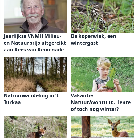
Jaarlijkse VNMH Milieu-
De koperwiek, een
en Natuurprijs uitgereikt
wintergast
aan Kees van Kemenade
Natuurwandeling in ‘t
Vakantie
Turkaa
NatuurAvontuur... lente
of toch nog winter?