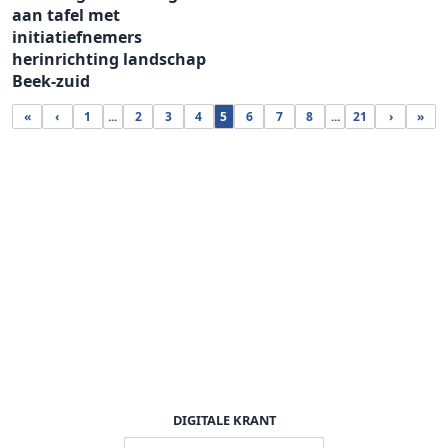
aan tafel met
initiatiefnemers
herinrichting landschap
Beek-zuid
«
‹
1
...
2
3
4
5
6
7
8
...
21
›
»
DIGITALE KRANT