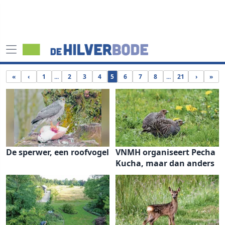
«
‹
1
...
2
3
4
5
6
7
8
...
21
›
»
De sperwer, een roofvogel
VNMH organiseert Pecha
Kucha, maar dan anders