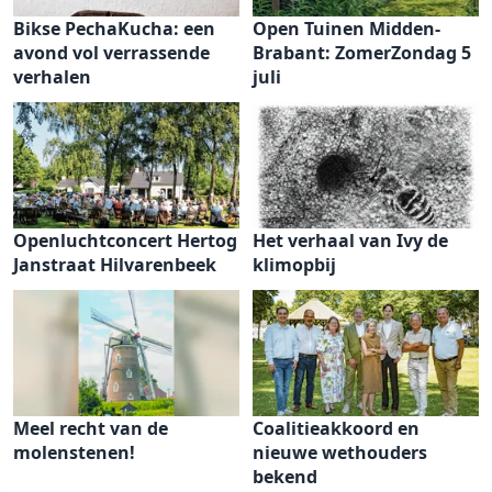
Bikse PechaKucha: een
Open Tuinen Midden-
avond vol verrassende
Brabant: ZomerZondag 5
verhalen
juli
Openluchtconcert Hertog
Het verhaal van Ivy de
Janstraat Hilvarenbeek
klimopbij
Meel recht van de
Coalitieakkoord en
molenstenen!
nieuwe wethouders
bekend