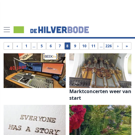
«
‹
1
...
5
6
7
8
9
10
11
...
226
›
»
Marktconcerten weer van
start