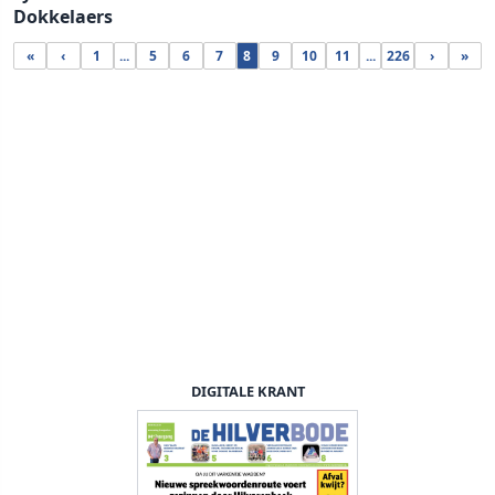
Dokkelaers
«
‹
1
...
5
6
7
8
9
10
11
...
226
›
»
DIGITALE KRANT