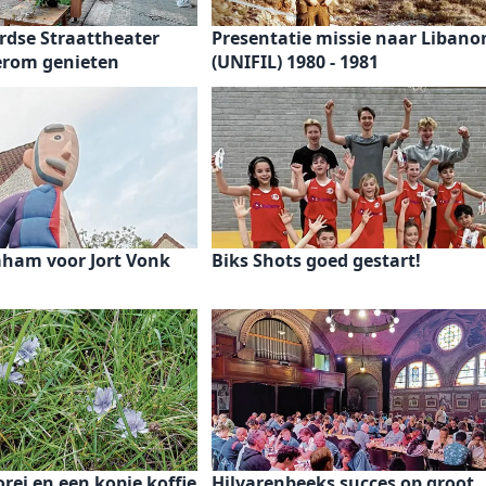
rdse Straattheater
Presentatie missie naar Libano
rom genieten
(UNIFIL) 1980 - 1981
aham voor Jort Vonk
Biks Shots goed gestart!
orei en een kopje koffie
Hilvarenbeeks succes op groot