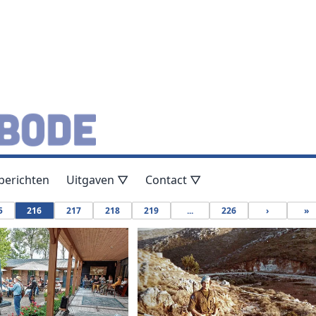
berichten
Uitgaven ▽
Contact ▽
5
216
217
218
219
...
226
›
»