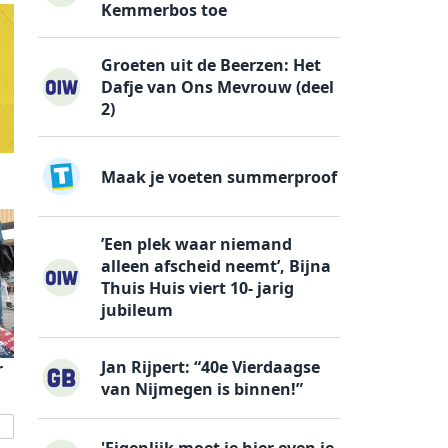
Kemmerbos toe
Groeten uit de Beerzen: Het
Dafje van Ons Mevrouw (deel
2)
Maak je voeten summerproof
’Een plek waar niemand
alleen afscheid neemt’, Bijna
Thuis Huis viert 10- jarig
jubileum
Jan Rijpert: “40e Vierdaagse
r
van Nijmegen is binnen!”
'Eigenlijk moet je hier even je