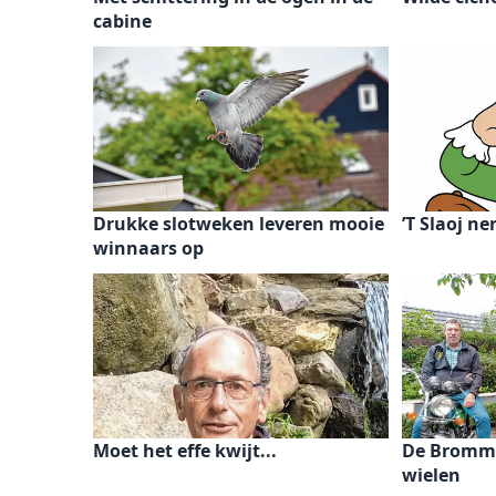
cabine
Drukke slotweken leveren mooie
’T Slaoj n
winnaars op
Moet het effe kwijt...
De Bromme
wielen