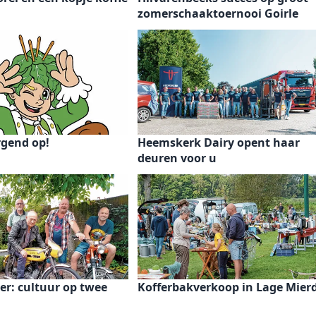
zomerschaaktoernooi Goirle
ergend op!
Heemskerk Dairy opent haar
deuren voor u
r: cultuur op twee
Kofferbakverkoop in Lage Mier