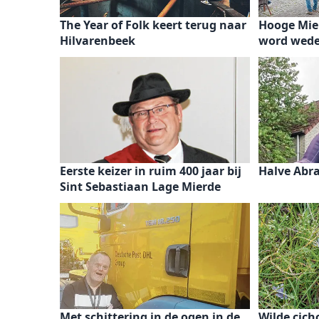
The Year of Folk keert terug naar
Hooge Mie
Hilvarenbeek
word wede
Eerste keizer in ruim 400 jaar bij
Halve Abr
Sint Sebastiaan Lage Mierde
Met schittering in de ogen in de
Wilde cich