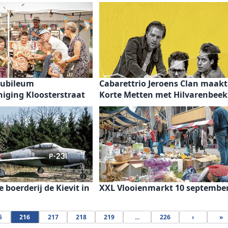
 jubileum
Cabarettrio Jeroens Clan maakt
iging Kloosterstraat
Korte Metten met Hilvarenbeek
 boerderij de Kievit in
XXL Vlooienmarkt 10 septembe
5
216
217
218
219
...
226
›
»