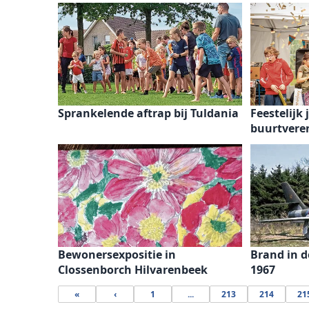
Sprankelende aftrap bij Tuldania
Feestelijk
buurtveren
Bewonersexpositie in
Brand in de
Clossenborch Hilvarenbeek
1967
«
‹
1
...
213
214
21