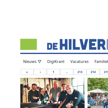
Nieuws ▽
DigiKrant
Vacatures
Familie
«
‹
1
...
213
214
21