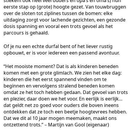
stiekem ook heel veel ouders en opa’s en oma’s) hun
eerste stap op (grote) hoogte gezet. Van touwbruggen
over de sloten tot ziplines tussen de bomen: elke
uitdaging zorgt voor lachende gezichten, een gezonde
dosis spanning en vooral een trots gevoel als het
parcours is gehaald.
Of je nu een echte durfal bent of het liever rustig
opbouwt, er is voor iedereen een passend avontuur.
“Het mooiste moment? Dat is als kinderen beneden
komen met een grote glimlach. We zien het elke dag:
kinderen die het eerst spannend vinden om te
beginnen en vervolgens stralend beneden komen
omdat ze het toch hebben gedaan. Dat gevoel van trots
en plezier, daar doen we het voor. En eerlijk is eerlijk…
dat geldt net zo goed voor ouders die boven ineens
ontdekken dat ze toch een beetje hoogtevrees hebben.
Dat we dit al 10 jaar mogen meemaken, maakt ons
ontzettend trots.” – Martijn van Gool (eigenaar)