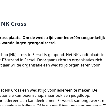
t NK Cross
ross plaats. Om de wedstrijd voor iederéén toegankelijk
n wandelingen georganiseerd.
ap (NK) cross in Eersel is geopend. Het NK vindt plaats in
E3-strand in Eersel. Doorgaans richten organisaties zich
it jaar wil de organisatie een wedstrijd organiseren voor
het NK Cross een wedstrijd voor iedereen te maken. De
e nationale kampioenschap, maar ook een jeugdloop,
aar iedereen aan kan deelnemen. Er wordt samengewerkt m
weging te krijgen. Of je nu net 6 bent en voor het eerst 7