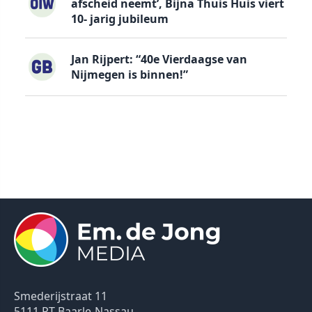
afscheid neemt’, Bijna Thuis Huis viert
10- jarig jubileum
Jan Rijpert: “40e Vierdaagse van
Nijmegen is binnen!”
Smederijstraat 11
5111 PT Baarle-Nassau