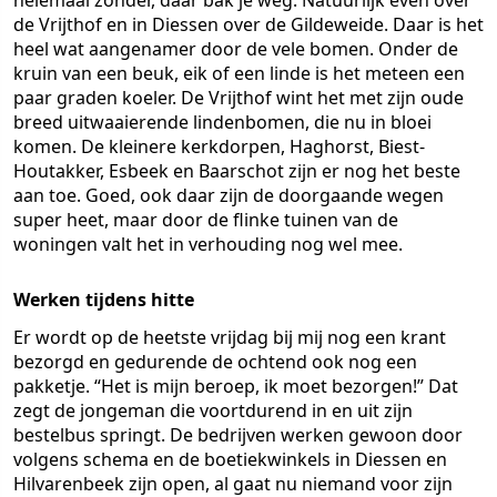
helemaal zonder, daar bak je weg. Natuurlijk even over
de Vrijthof en in Diessen over de Gildeweide. Daar is het
heel wat aangenamer door de vele bomen. Onder de
kruin van een beuk, eik of een linde is het meteen een
paar graden koeler. De Vrijthof wint het met zijn oude
breed uitwaaierende lindenbomen, die nu in bloei
komen. De kleinere kerkdorpen, Haghorst, Biest-
Houtakker, Esbeek en Baarschot zijn er nog het beste
aan toe. Goed, ook daar zijn de doorgaande wegen
super heet, maar door de flinke tuinen van de
woningen valt het in verhouding nog wel mee.
Werken tijdens hitte
Er wordt op de heetste vrijdag bij mij nog een krant
bezorgd en gedurende de ochtend ook nog een
pakketje. “Het is mijn beroep, ik moet bezorgen!” Dat
zegt de jongeman die voortdurend in en uit zijn
bestelbus springt. De bedrijven werken gewoon door
volgens schema en de boetiekwinkels in Diessen en
Hilvarenbeek zijn open, al gaat nu niemand voor zijn