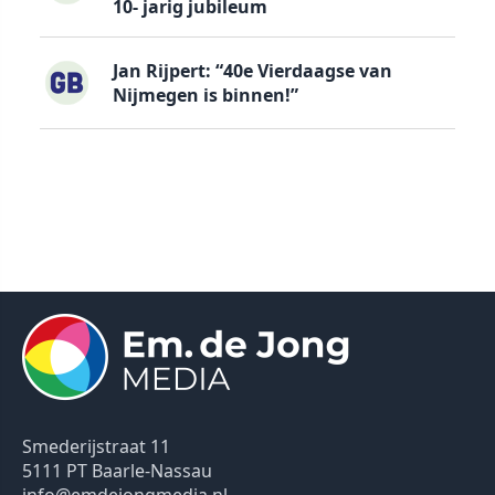
10- jarig jubileum
Jan Rijpert: “40e Vierdaagse van
Nijmegen is binnen!”
Smederijstraat 11
5111 PT Baarle-Nassau
info@emdejongmedia.nl