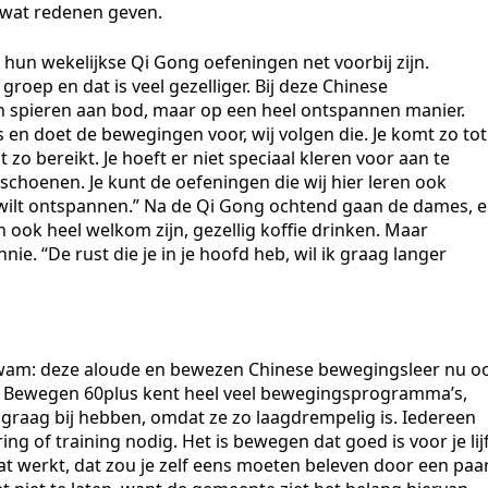
 wat redenen geven.
 hun wekelijkse Qi Gong oefeningen net voorbij zijn.
roep en dat is veel gezelliger. Bij deze Chinese
 spieren aan bod, maar op een heel ontspannen manier.
en doet de bewegingen voor, wij volgen die. Je komt zo tot
 zo bereikt. Je hoeft er niet speciaal kleren voor aan te
schoenen. Je kunt de oefeningen die wij hier leren ook
e wilt ontspannen.” Na de Qi Gong ochtend gaan de dames, e
n ook heel welkom zijn, gezellig koffie drinken. Maar
e. “De rust die je in je hoofd heb, wil ik graag langer
kwam: deze aloude en bewezen Chinese bewegingsleer nu o
ef Bewegen 60plus kent heel veel bewegingsprogramma’s,
 graag bij hebben, omdat ze zo laagdrempelig is. Iedereen
ng of training nodig. Het is bewegen dat goed is voor je lijf
at werkt, dat zou je zelf eens moeten beleven door een paa