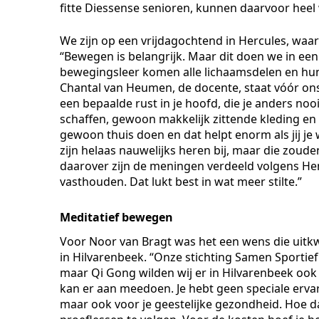
fitte Diessense senioren, kunnen daarvoor heel
We zijn op een vrijdagochtend in Hercules, waar
“Bewegen is belangrijk. Maar dit doen we in een g
bewegingsleer komen alle lichaamsdelen en hun
Chantal van Heumen, de docente, staat vóór ons 
een bepaalde rust in je hoofd, die je anders nooit
schaffen, gewoon makkelijk zittende kleding en 
gewoon thuis doen en dat helpt enorm als jij j
zijn helaas nauwelijks heren bij, maar die zoude
daarover zijn de meningen verdeeld volgens Henni
vasthouden. Dat lukt best in wat meer stilte.”
Meditatief bewegen
Voor Noor van Bragt was het een wens die uit
in Hilvarenbeek. “Onze stichting Samen Sporti
maar Qi Gong wilden wij er in Hilvarenbeek ook
kan er aan meedoen. Je hebt geen speciale ervari
maar ook voor je geestelijke gezondheid. Hoe d