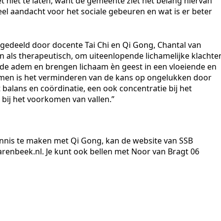
t niet te laten, want de gemeente ziet het belang hiervan
eel aandacht voor het sociale gebeuren en wat is er beter
gedeeld door docente Tai Chi en Qi Gong, Chantal van
 als therapeutisch, om uiteenlopende lichamelijke klachte
de adem en brengen lichaam èn geest in een vloeiende en
oemen is het verminderen van de kans op ongelukken door
t balans en coördinatie, een ook concentratie bij het
 bij het voorkomen van vallen.”
ennis te maken met Qi Gong, kan de website van SSB
arenbeek.nl. Je kunt ook bellen met Noor van Bragt 06