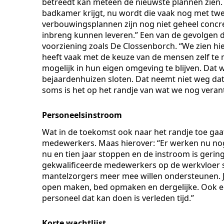
betreedt kan meteen de nieuwste plannen zien. 
badkamer krijgt, nu wordt die vaak nog met twe
verbouwingsplannen zijn nog niet geheel concr
inbreng kunnen leveren.” Een van de gevolgen da
voorziening zoals De Clossenborch. “We zien hi
heeft vaak met de keuze van de mensen zelf te
mogelijk in hun eigen omgeving te blijven. Dat 
bejaardenhuizen sloten. Dat neemt niet weg da
soms is het op het randje van wat we nog vera
Personeelsinstroom
Wat in de toekomst ook naar het randje toe gaat
medewerkers. Maas hierover: “Er werken nu no
nu en tien jaar stoppen en de instroom is gerin
gekwalificeerde medewerkers op de werkvloer s
mantelzorgers meer mee willen ondersteunen. 
open maken, bed opmaken en dergelijke. Ook ee
personeel dat kan doen is verleden tijd.”
Korte wachtlijst