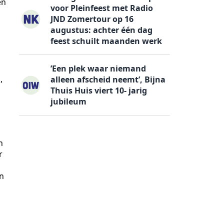
en
voor Pleinfeest met Radio
JND Zomertour op 16
n
augustus: achter één dag
feest schuilt maanden werk
’Een plek waar niemand
,
alleen afscheid neemt’, Bijna
Thuis Huis viert 10- jarig
jubileum
n
r
n