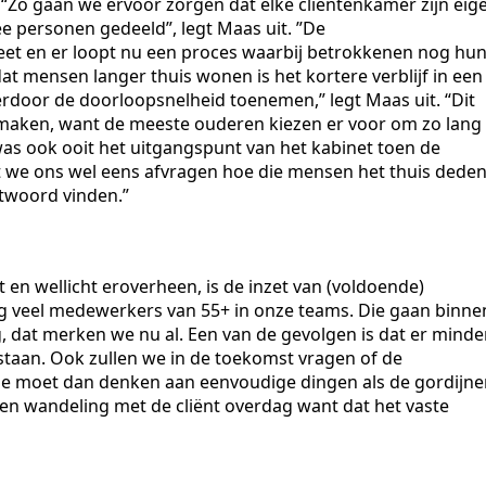
“Zo gaan we ervoor zorgen dat elke cliëntenkamer zijn eig
e personen gedeeld”, legt Maas uit. ”De
eet en er loopt nu een proces waarbij betrokkenen nog hu
t mensen langer thuis wonen is het kortere verblijf in een
erdoor de doorloopsnelheid toenemen,” legt Maas uit. “Dit
 maken, want de meeste ouderen kiezen er voor om zo lang
was ook ooit het uitgangspunt van het kabinet toen de
t we ons wel eens afvragen hoe die mensen het thuis deden
ntwoord vinden.”
 en wellicht eroverheen, is de inzet van (voldoende)
g veel medewerkers van 55+ in onze teams. Die gaan binne
g, dat merken we nu al. Een van de gevolgen is dat er minde
taan. Ook zullen we in de toekomst vragen of de
Je moet dan denken aan eenvoudige dingen als de gordijne
n wandeling met de cliënt overdag want dat het vaste