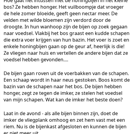
Hoe gaat het intussen met de honingbijen in het kleine
bos? Ze hebben honger. Het vuilboompje dat vroeger
de hele zomer bloeide, geeft geen nectar meer. De
velden met wilde bloemen zijn verdord door de
droogte. In hun wanhoop zijn de bijen op zoek gegaan
naar voedsel. Vlakbij het bos graast een kudde schapen
die extra voer krijgen van hun bazin. Het voer is zoet en
enkele honingbijen gaan op de geur af, heerlijk is die!
Ze vliegen naar huis en vertellen de andere bijen dat ze
voedsel hebben gevonden....
De bijen gaan roven uit de voerbakken van de schapen.
Een schaap wordt in haar neus gestoken. Boos komt de
bazin van de schapen naar het bos. De bijen hebben
honger, zegt ze tegen de imker, ze stelen het voedsel
van mijn schapen. Wat kan de imker het beste doen?
Laat in de avond - als alle bijen binnen zijn, doet de
imker de vliegplank omhoog en zet hem vast met een
riem. Nu is de bijenkast afgesloten en kunnen de bijen
er niet meer uit.