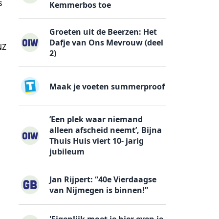
s
Kemmerbos toe
Groeten uit de Beerzen: Het
Dafje van Ons Mevrouw (deel
NZ
2)
Maak je voeten summerproof
’Een plek waar niemand
alleen afscheid neemt’, Bijna
Thuis Huis viert 10- jarig
jubileum
Jan Rijpert: “40e Vierdaagse
van Nijmegen is binnen!”
'Eigenlijk moet je hier even je