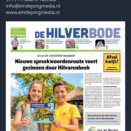
info@emdejongmedia.nl
www.emdejongmedia.nl