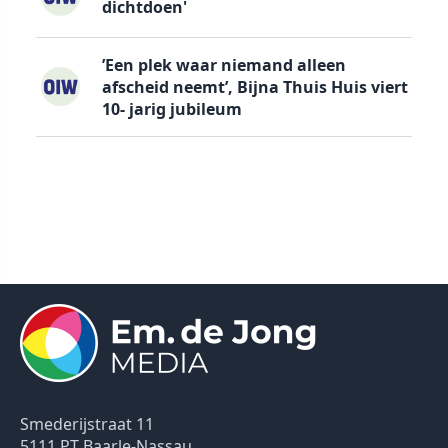
dichtdoen'
’Een plek waar niemand alleen
afscheid neemt’, Bijna Thuis Huis viert
10- jarig jubileum
Smederijstraat 11
5111 PT Baarle-Nassau