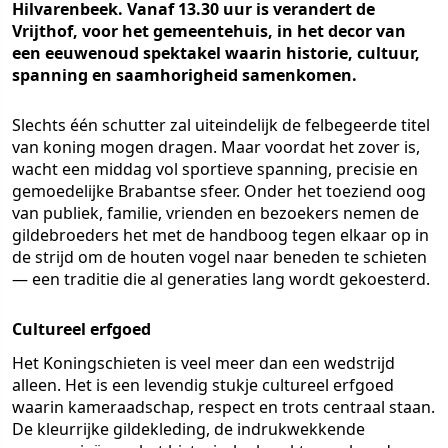
Hilvarenbeek. Vanaf 13.30 uur is verandert de
Vrijthof, voor het gemeentehuis, in het decor van
een eeuwenoud spektakel waarin historie, cultuur,
spanning en saamhorigheid samenkomen.
Slechts één schutter zal uiteindelijk de felbegeerde titel
van koning mogen dragen. Maar voordat het zover is,
wacht een middag vol sportieve spanning, precisie en
gemoedelijke Brabantse sfeer. Onder het toeziend oog
van publiek, familie, vrienden en bezoekers nemen de
gildebroeders het met de handboog tegen elkaar op in
de strijd om de houten vogel naar beneden te schieten
— een traditie die al generaties lang wordt gekoesterd.
Cultureel erfgoed
Het Koningschieten is veel meer dan een wedstrijd
alleen. Het is een levendig stukje cultureel erfgoed
waarin kameraadschap, respect en trots centraal staan.
De kleurrijke gildekleding, de indrukwekkende