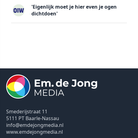
'Eigenlijk moet je hier even je ogen
dichtdoen'
Smederijstraat 11
5111 PT Baarle-Nassau
info@emdejongmedia.nl
www.emdejongmedia.nl