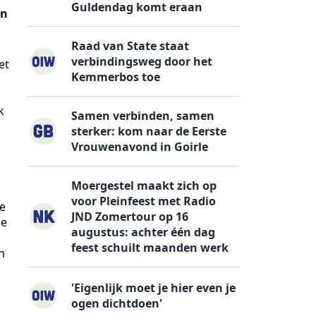
Guldendag komt eraan
en
Raad van State staat
verbindingsweg door het
et
Kemmerbos toe
k
Samen verbinden, samen
sterker: kom naar de Eerste
Vrouwenavond in Goirle
Moergestel maakt zich op
voor Pleinfeest met Radio
de
JND Zomertour op 16
de
augustus: achter één dag
feest schuilt maanden werk
n
'Eigenlijk moet je hier even je
ogen dichtdoen'