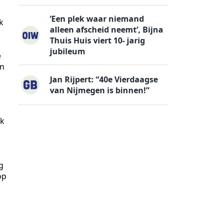
’Een plek waar niemand
k
alleen afscheid neemt’, Bijna
Thuis Huis viert 10- jarig
jubileum
e
’n
Jan Rijpert: “40e Vierdaagse
van Nijmegen is binnen!”
Ik
g
op