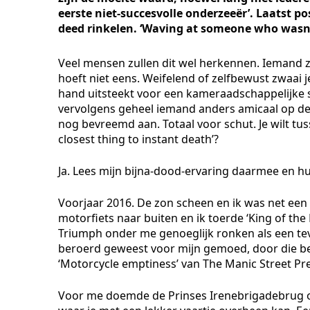
eerste niet-succesvolle onderzeeër’. Laatst pos
deed rinkelen. ‘Waving at someone who wasn’t 
Veel mensen zullen dit wel herkennen. Iemand zw
hoeft niet eens. Weifelend of zelfbewust zwaai j
hand uitsteekt voor een kameraadschappelijke s
vervolgens geheel iemand anders amicaal op de sc
nog bevreemd aan. Totaal voor schut. Je wilt tus
closest thing to instant death’?
Ja. Lees mijn bijna-dood-ervaring daarmee en hu
Voorjaar 2016. De zon scheen en ik was net een
motorfiets naar buiten en ik toerde ‘King of th
Triumph onder me genoeglijk ronken als een t
beroerd geweest voor mijn gemoed, door die b
‘Motorcycle emptiness’ van The Manic Street Pre
Voor me doemde de Prinses Irenebrigadebrug ov