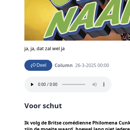
ja, ja, dat zal wel ja
Column
26-3-2025 00:00
Deel
Voor schut
Ik volg de Britse comédienne Philomena Cunk 
zijn de moeite waard, hoewel lang niet iedere