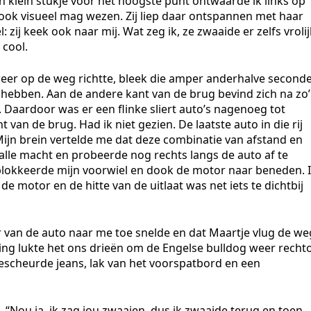
n klein stukje vóór het hoogste punt ontwaarde ik links op
r ook visueel mag wezen. Zij liep daar ontspannen met haar
zij keek ook naar mij. Wat zeg ik, ze zwaaide er zelfs vrolij
 cool.
 weer op de weg richtte, bleek die amper anderhalve second
 hebben. Aan de andere kant van de brug bevind zich na zo
 Daardoor was er een flinke sliert auto’s nagenoeg tot
van de brug. Had ik niet gezien. De laatste auto in die rij
 Mijn brein vertelde me dat deze combinatie van afstand en
alle macht en probeerde nog rechts langs de auto af te
blokkeerde mijn voorwiel en dook de motor naar beneden. 
e motor en de hitte van de uitlaat was net iets te dichtbij
 van de auto naar me toe snelde en dat Maartje vlug de we
ing lukte het ons drieën om de Engelse bulldog weer recht
 gescheurde jeans, lak van het voorspatbord en een
“Nou ja, ik zag jou zwaaien, dus ik zwaaide terug en toen