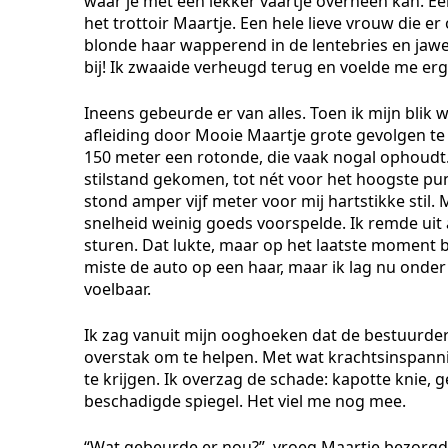
waar je met een lekker vaartje overheen kan. Ee
het trottoir Maartje. Een hele lieve vrouw die e
blonde haar wapperend in de lentebries en jawel: 
bij! Ik zwaaide verheugd terug en voelde me erg
Ineens gebeurde er van alles. Toen ik mijn blik
afleiding door Mooie Maartje grote gevolgen te
150 meter een rotonde, die vaak nogal ophoudt.
stilstand gekomen, tot nét voor het hoogste punt 
stond amper vijf meter voor mij hartstikke stil.
snelheid weinig goeds voorspelde. Ik remde uit 
sturen. Dat lukte, maar op het laatste moment 
miste de auto op een haar, maar ik lag nu onder d
voelbaar.
Ik zag vanuit mijn ooghoeken dat de bestuurder
overstak om te helpen. Met wat krachtsinspann
te krijgen. Ik overzag de schade: kapotte knie,
beschadigde spiegel. Het viel me nog mee.
“Wat gebeurde er nou?”, vroeg Maartje bezorgd. 