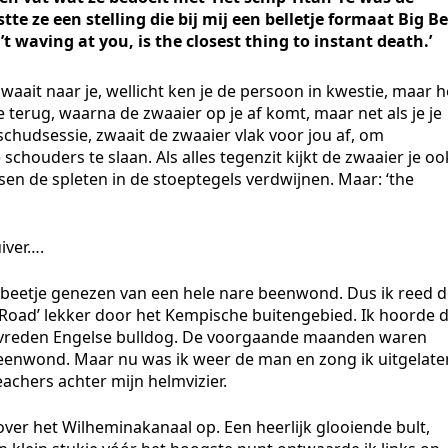
tte ze een stelling die bij mij een belletje formaat Big B
waving at you, is the closest thing to instant death.’
aait naar je, wellicht ken je de persoon in kwestie, maar h
e terug, waarna de zwaaier op je af komt, maar net als je je
chudsessie, zwaait de zwaaier vlak voor jou af, om
houders te slaan. Als alles tegenzit kijkt de zwaaier je oo
sen de spleten in de stoeptegels verdwijnen. Maar: ‘the
iver….
 beetje genezen van een hele nare beenwond. Dus ik reed 
e Road’ lekker door het Kempische buitengebied. Ik hoorde 
evreden Engelse bulldog. De voorgaande maanden waren
eenwond. Maar nu was ik weer de man en zong ik uitgelate
achers achter mijn helmvizier.
er het Wilheminakanaal op. Een heerlijk glooiende bult,