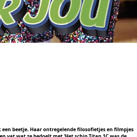
een beetje. Haar ontregelende filosofietjes en filmpjes
en vat wat ze bedoelt met ‘Het schip Titan 1C was de