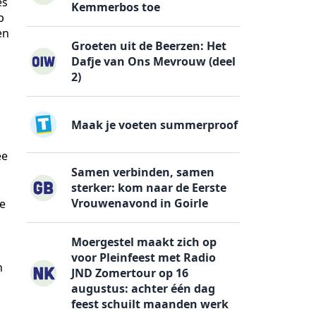
es
Kemmerbos toe
p
en
Groeten uit de Beerzen: Het
Dafje van Ons Mevrouw (deel
2)
Maak je voeten summerproof
ee
Samen verbinden, samen
sterker: kom naar de Eerste
Vrouwenavond in Goirle
de
Moergestel maakt zich op
voor Pleinfeest met Radio
n
JND Zomertour op 16
augustus: achter één dag
feest schuilt maanden werk
.