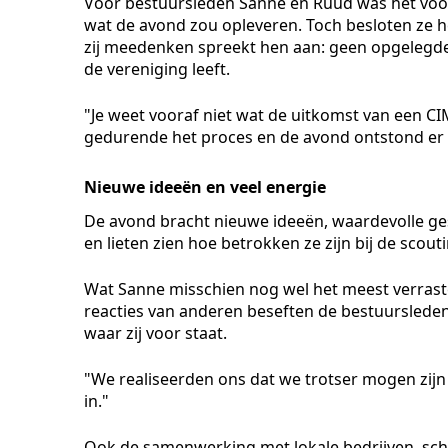
Voor bestuursleden Sanne en Ruud was het voo
wat de avond zou opleveren. Toch besloten ze 
zij meedenken spreekt hen aan: geen opgelegde
de vereniging leeft.
"Je weet vooraf niet wat de uitkomst van een C
gedurende het proces en de avond ontstond er n
Nieuwe ideeën en veel energie
De avond bracht nieuwe ideeën, waardevolle ge
en lieten zien hoe betrokken ze zijn bij de scou
Wat Sanne misschien nog wel het meest verrast
reacties van anderen beseften de bestuursleden
waar zij voor staat.
"We realiseerden ons dat we trotser mogen zijn
in."
Ook de samenwerking met lokale bedrijven, sch