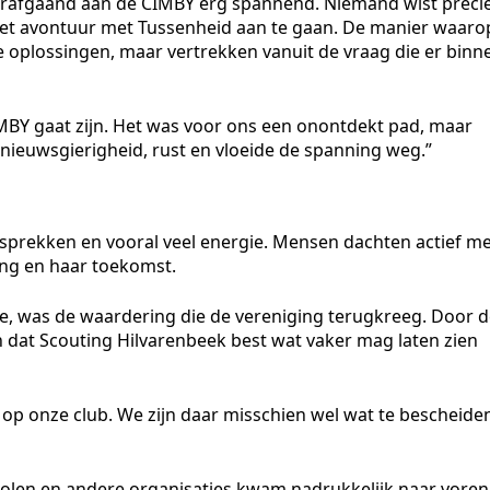
rafgaand aan de CIMBY erg spannend. Niemand wist preci
het avontuur met Tussenheid aan te gaan. De manier waaro
 oplossingen, maar vertrekken vanuit de vraag die er binn
IMBY gaat zijn. Het was voor ons een onontdekt pad, maar
ieuwsgierigheid, rust en vloeide de spanning weg.”
sprekken en vooral veel energie. Mensen dachten actief m
ting en haar toekomst.
e, was de waardering die de vereniging terugkreeg. Door 
 dat Scouting Hilvarenbeek best wat vaker mag laten zien
 op onze club. We zijn daar misschien wel wat te bescheide
olen en andere organisaties kwam nadrukkelijk naar voren