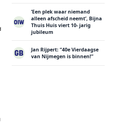
’Een plek waar niemand
alleen afscheid neemt’, Bijna
Thuis Huis viert 10- jarig
d
jubileum
Jan Rijpert: “40e Vierdaagse
van Nijmegen is binnen!”
g
j