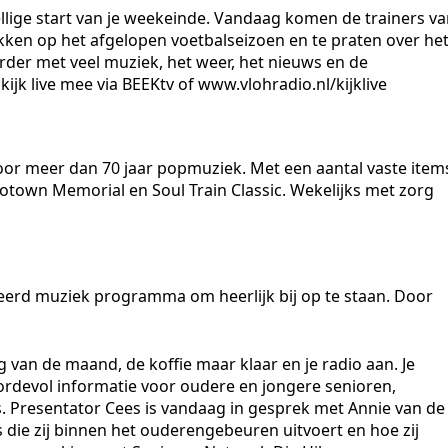
lige start van je weekeinde. Vandaag komen de trainers v
likken op het afgelopen voetbalseizoen en te praten over he
rder met veel muziek, het weer, het nieuws en de
ijk live mee via BEEKtv of www.vlohradio.nl/kijklive
oor meer dan 70 jaar popmuziek. Met een aantal vaste item
Motown Memorial en Soul Train Classic. Wekelijks met zorg
erd muziek programma om heerlijk bij op te staan. Door
 van de maand, de koffie maar klaar en je radio aan. Je
ordevol informatie voor oudere en jongere senioren,
 Presentator Cees is vandaag in gesprek met Annie van de
 die zij binnen het ouderengebeuren uitvoert en hoe zij