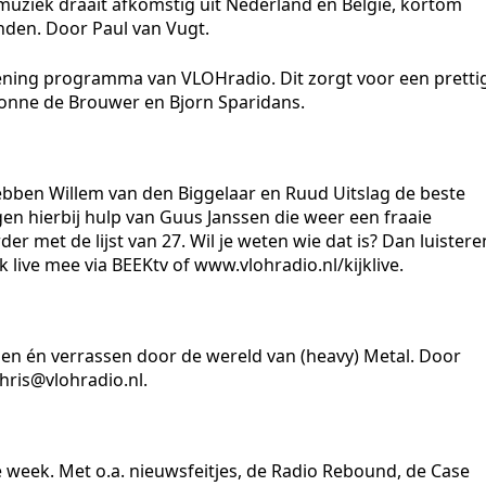
muziek draait afkomstig uit Nederland en België, kortom
nden. Door Paul van Vugt.
tening programma van VLOHradio. Dit zorgt voor een pretti
Yvonne de Brouwer en Bjorn Sparidans.
ben Willem van den Biggelaar en Ruud Uitslag de beste
gen hierbij hulp van Guus Janssen die weer een fraaie
er met de lijst van 27. Wil je weten wie dat is? Dan luistere
k live mee via BEEKtv of www.vlohradio.nl/kijklive.
n én verrassen door de wereld van (heavy) Metal. Door
hris@vlohradio.nl.
 week. Met o.a. nieuwsfeitjes, de Radio Rebound, de Case