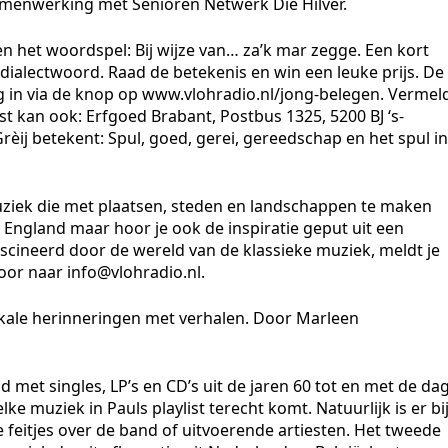
menwerking met Senioren Netwerk Die Hilver.
 het woordspel: Bij wijze van… za’k mar zegge. Een kort
 dialectwoord. Raad de betekenis en win een leuke prijs. De
 in via de knop op www.vlohradio.nl/jong-belegen. Vermel
ost kan ook: Erfgoed Brabant, Postbus 1325, 5200 BJ ‘s-
rèij
betekent:
Spul, goed, gerei, gereedschap en het spul in
ziek die met plaatsen, steden en landschappen te maken
w England maar hoor je ook de inspiratie geput uit een
fascineerd door de wereld van de klassieke muziek, meldt je
voor naar info@vlohradio.nl.
ale herinneringen met verhalen. Door Marleen
 met singles, LP’s en CD’s uit de jaren 60 tot en met de da
e muziek in Pauls playlist terecht komt. Natuurlijk is er bi
e feitjes over de band of uitvoerende artiesten. Het tweede