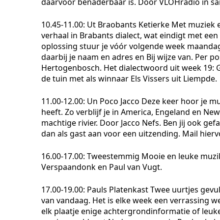
daarvoor benaderbaar is. Door VLOHradio in sa
10.45-11.00: Ut Braobants Ketierke
Met muziek en
verhaal in Brabants dialect, wat eindigt met een
oplossing stuur je vóór volgende week maandag
daarbij je naam en adres en Bij wijze van. Per p
Hertogenbosch. Het dialectwoord uit week 19:
G
de tuin
met als winnaar Els Vissers uit Liempde.
11.00-12.00: Un Poco Jacco
Deze keer hoor je mu
heeft. Zo verblijf je in America, Engeland en Ne
machtige rivier. Door Jacco Nefs. Ben jij ook ge
dan als gast aan voor een uitzending. Mail hier
16.00-17.00: Tweestemmig
Mooie en leuke muzik
Verspaandonk en Paul van Vugt.
17.00-19.00: Pauls Platenkast
Twee uurtjes gevuld
van vandaag. Het is elke week een verrassing welk
elk plaatje enige achtergrondinformatie of leuk