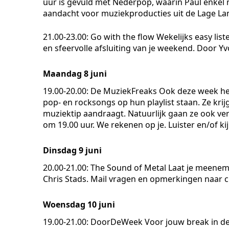
uur is gevuld met Nederpop, waarin Paul enkel 
aandacht voor muziekproducties uit de Lage La
21.00-23.00: Go with the flow
Wekelijks easy lis
en sfeervolle afsluiting van je weekend. Door 
Maandag 8 juni
19.00-20.00: De MuziekFreaks
Ook deze week heb
pop- en rocksongs op hun playlist staan. Ze krij
muziektip aandraagt. Natuurlijk gaan ze ook verd
om 19.00 uur. We rekenen op je. Luister en/of kij
Dinsdag 9 juni
20.00-21.00: The Sound of Metal
Laat je meeneme
Chris Stads. Mail vragen en opmerkingen naar c
Woensdag 10 juni
19.00-21.00: DoorDeWeek
Voor jouw break in de