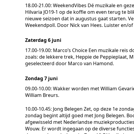
18.00-21.00: WeekendVibes
Dé muzikale en gezel
Hilvaria JO19-1 op de koffie om even terug te b
nieuwe seizoen dat in augustus gaat starten. Ve
Weekendpoll. Door Nick van Hees. Luister en/of k
Zaterdag 6 juni
17.00-19.00: Marco’s Choice
Een muzikale reis d
zoals: de lekkere trek, Heppie de Peppieplaat, 
geselecteerd door Marco van Hamond.
Zondag 7 juni
09.00-10.00: Wakker worden met William
Gevarie
William Breurs.
10.00-10.45: Jong Belegen
Zet, op deze 1e zondag
zondag begint altijd goed met Jong Belegen. Bo
afgewisseld met Nederlandse muziekproducties.
Wouw. Er wordt ingegaan op de diverse functies