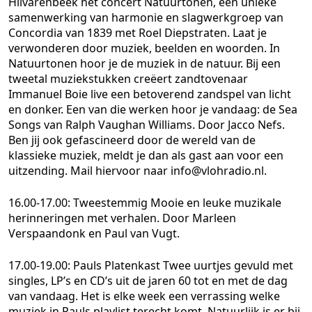
Hilvarenbeek het concert Natuurtonen, een unieke
samenwerking van harmonie en slagwerkgroep van
Concordia van 1839 met Roel Diepstraten. Laat je
verwonderen door muziek, beelden en woorden. In
Natuurtonen hoor je de muziek in de natuur. Bij een
tweetal muziekstukken creëert zandtovenaar
Immanuel Boie live een betoverend zandspel van licht
en donker. Een van die werken hoor je vandaag: de Sea
Songs van Ralph Vaughan Williams. Door Jacco Nefs.
Ben jij ook gefascineerd door de wereld van de
klassieke muziek, meldt je dan als gast aan voor een
uitzending. Mail hiervoor naar info@vlohradio.nl.
16.00-17.00: Tweestemmig
Mooie en leuke muzikale
herinneringen met verhalen. Door Marleen
Verspaandonk en Paul van Vugt.
17.00-19.00: Pauls Platenkast
Twee uurtjes gevuld met
singles, LP’s en CD’s uit de jaren 60 tot en met de dag
van vandaag. Het is elke week een verrassing welke
muziek in Pauls playlist terecht komt. Natuurlijk is er bij