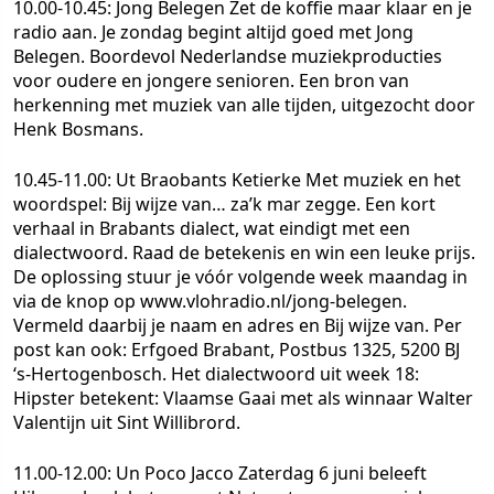
10.00-10.45: Jong Belegen
Zet de koffie maar klaar en je
radio aan. Je zondag begint altijd goed met Jong
Belegen. Boordevol Nederlandse muziekproducties
voor oudere en jongere senioren. Een bron van
herkenning met muziek van alle tijden, uitgezocht door
Henk Bosmans.
10.45-11.00: Ut Braobants Ketierke
Met muziek en het
woordspel: Bij wijze van… za’k mar zegge. Een kort
verhaal in Brabants dialect, wat eindigt met een
dialectwoord. Raad de betekenis en win een leuke prijs.
De oplossing stuur je vóór volgende week maandag in
via de knop op www.vlohradio.nl/jong-belegen.
Vermeld daarbij je naam en adres en Bij wijze van. Per
post kan ook: Erfgoed Brabant, Postbus 1325, 5200 BJ
‘s-Hertogenbosch. Het dialectwoord uit week 18:
Hipster betekent: Vlaamse Gaai met als winnaar Walter
Valentijn uit Sint Willibrord.
11.00-12.00: Un Poco Jacco
Zaterdag 6 juni beleeft