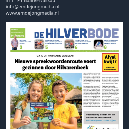
5111 PT Baarle-Nassau
info@emdejongmedia.nl
www.emdejongmedia.nl