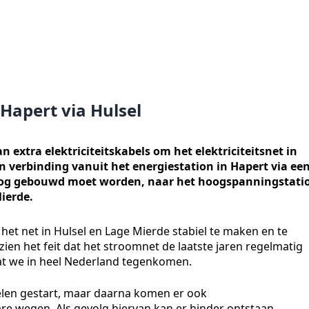
Hapert via Hulsel
extra elektriciteitskabels om het elektriciteitsnet in
en verbinding vanuit het energiestation in Hapert via ee
 nog gebouwd moet worden, naar het hoogspanningstati
ierde.
het net in Hulsel en Lage Mierde stabiel te maken en te
zien het feit dat het stroomnet de laatste jaren regelmatig
dat we in heel Nederland tegenkomen.
rcelen gestart, maar daarna komen er ook
 wegen. Als gevolg hiervan kan er hinder ontstaan.