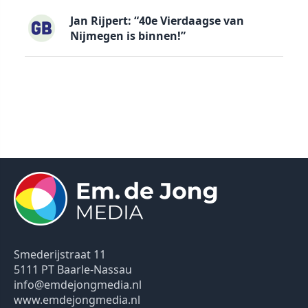
Jan Rijpert: “40e Vierdaagse van
Nijmegen is binnen!”
Smederijstraat 11
5111 PT Baarle-Nassau
info@emdejongmedia.nl
www.emdejongmedia.nl