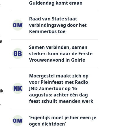
Guldendag komt eraan
–
Raad van State staat
verbindingsweg door het
Kemmerbos toe
k
te
Samen verbinden, samen
sterker: kom naar de Eerste
Vrouwenavond in Goirle
Moergestel maakt zich op
voor Pleinfeest met Radio
JND Zomertour op 16
ik
augustus: achter één dag
feest schuilt maanden werk
,
'Eigenlijk moet je hier even je
ogen dichtdoen'