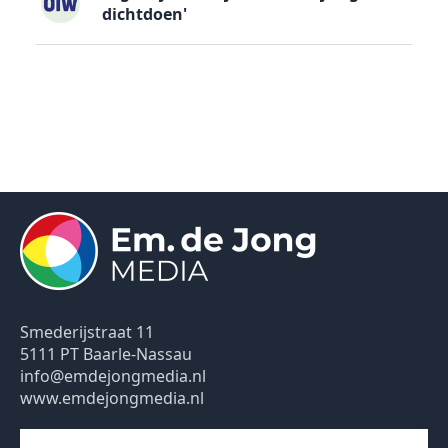
dichtdoen'
Smederijstraat 11
5111 PT Baarle-Nassau
info@emdejongmedia.nl
www.emdejongmedia.nl